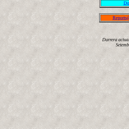
Do
Report
Darrera actual
Setemb