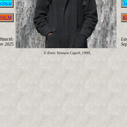
cència
Te
s@SCM
j
ització:
Las
re 202
5
Se
©
Enric Ventura Capell, 1999
.