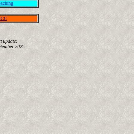
aching
GCC
t update:
ptember 202
5