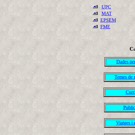
UPC
MAT
EPSEM
FME
C
Dades per
Temes de r
Curr
Publi
Viatges i 