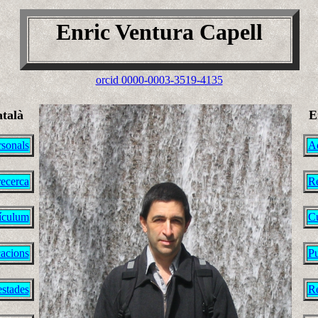
Enric Ventura Capell
orcid 0000-0003-3519-4135
atalà
E
sonals
A
ecerca
Re
ículum
Cu
cacions
Pu
estades
Re