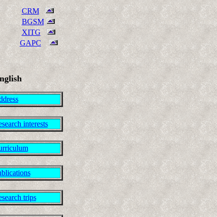
CRM
BGSM
XITG
GAPC
nglish
ddress
search interests
rriculum
blications
search trips